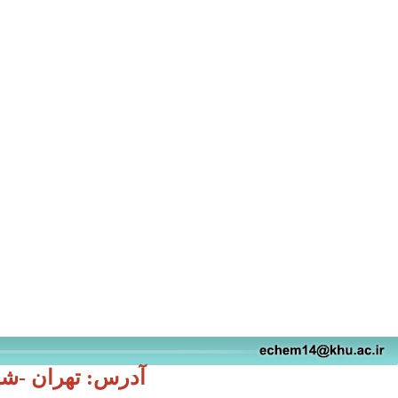
آدرس: تهران -شهید مفتح ن)