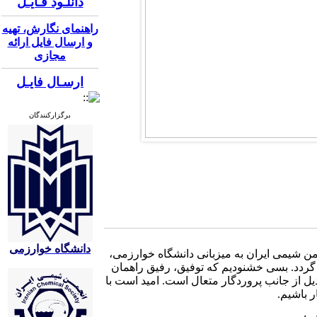
دانلـود فـایـل
راهنمای نگارش، تهیه
و ارسال فایل ارائه
مجازی
ارسـال فایـل
برگزارکنندگان
دانشگاه خوارزمی
من شیمی ایران به میزبانی دانشگاه خوارزمی
هریور ماه ۱۴۰۰ به صورت مجازی برگزار می گردد. بسی خشنودیم که توفیق، رفیق راهمان
ل از جانب پروردگار متعال است. امید است با
ر باشیم