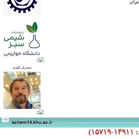
یران
سخنران کلیدی
Professor Joseph Wang
University of California,
San Diego
Title: Wearable
Electrochemical Sensors