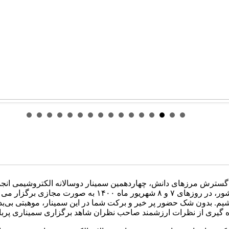
تای گسترش مرزهای دانش، چهاردهمین سمینار دوسالانه الکتروشیمی انج
نخستین موسسه آموزش عالی مدرن کشور، در روزهای ۷ و ۸ ش
م. بدون شک حضور پر خیر و برکت شما در این سمینار، موهبتی بی‌بدی
ره گیری از نظرات ارزشمند صاحب نظران شاهد برگزاری سمیناری پربا